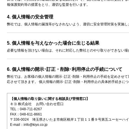
報保護契約等の措置をとり、適切な監督を行います。
4. 個人情報の安全管理
弊社では、個人情報の漏洩等がなされないよう、適切に安全管理対策を実施し
5. 個人情報を与えなかった場合に生じる結果
必要な情報を頂けない場合は、それに対応した弊社とのやり取りができない場
6. 個人情報の開示･訂正・削除･利用停止の手続について
弊社では、お客様の個人情報の開示･訂正･削除・利用停止の手続を定めさせ
応させて頂きます。 個人情報の開示･訂正･削除・利用停止の具体的手続きに
【個人情報の取り扱いに関する相談及び苦情窓口】
キヨ 株式会社 お問い合わせ窓口
TEL：048-711-8267
FAX：048-611-8661
〒336-0024 埼玉県さいたま市南区根岸１丁目１１番９号第五ユーセーハ
E-mail：info@kiyo.co.jp